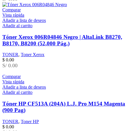
Comparar
Vista rápida
Añadir a lista de deseos
Añadir al carrito
Tóner Xerox 006R04846 Negro | AltaLink B8270,
B8170, B8200 (52,000 Pág.)
TONER
,
Toner Xerox
$
0.00
S/ 0.00
Comparar
Vista rápida
Añadir a lista de deseos
Añadir al carrito
Tóner HP CF513A (204A) L.J. Pro M154 Magenta
(900 Pag)
TONER
,
Toner HP
$
0.00