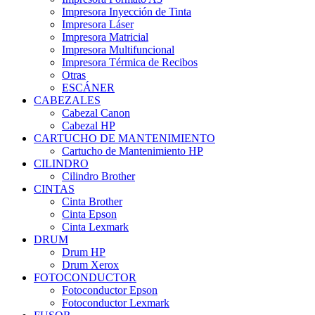
Impresora Inyección de Tinta
Impresora Láser
Impresora Matricial
Impresora Multifuncional
Impresora Térmica de Recibos
Otras
ESCÁNER
CABEZALES
Cabezal Canon
Cabezal HP
CARTUCHO DE MANTENIMIENTO
Cartucho de Mantenimiento HP
CILINDRO
Cilindro Brother
CINTAS
Cinta Brother
Cinta Epson
Cinta Lexmark
DRUM
Drum HP
Drum Xerox
FOTOCONDUCTOR
Fotoconductor Epson
Fotoconductor Lexmark