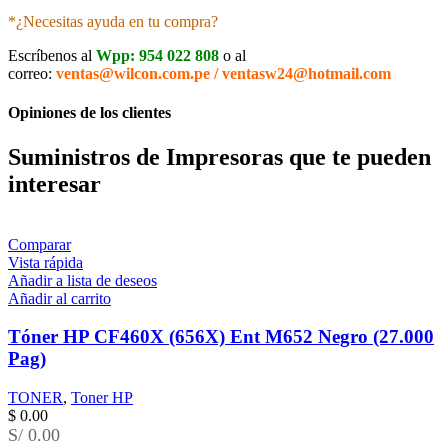
*¿Necesitas ayuda en tu compra?
Escríbenos al
Wpp: 954 022 808
o al
correo:
ventas@wilcon.com.pe / ventasw24@hotmail.com
Opiniones de los clientes
Suministros de Impresoras que te pueden
interesar
Comparar
Vista rápida
Añadir a lista de deseos
Añadir al carrito
Tóner HP CF460X (656X) Ent M652 Negro (27.000
Pag)
TONER
,
Toner HP
$
0.00
S/ 0.00