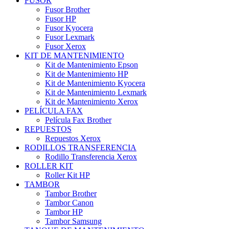
FUSOR
Fusor Brother
Fusor HP
Fusor Kyocera
Fusor Lexmark
Fusor Xerox
KIT DE MANTENIMIENTO
Kit de Mantenimiento Epson
Kit de Mantenimiento HP
Kit de Mantenimiento Kyocera
Kit de Mantenimiento Lexmark
Kit de Mantenimiento Xerox
PELÍCULA FAX
Película Fax Brother
REPUESTOS
Repuestos Xerox
RODILLOS TRANSFERENCIA
Rodillo Transferencia Xerox
ROLLER KIT
Roller Kit HP
TAMBOR
Tambor Brother
Tambor Canon
Tambor HP
Tambor Samsung