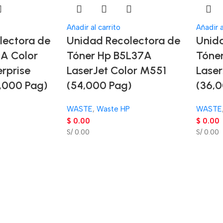
Añadir al carrito
Añadir a
lectora de
Unidad Recolectora de
Unid
A Color
Tóner Hp B5L37A
Tóne
erprise
LaserJet Color M551
Laser
,000 Pag)
(54,000 Pag)
(36,
WASTE
,
Waste HP
WASTE
$
0.00
$
0.00
S/ 0.00
S/ 0.00