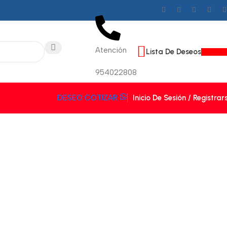
Atención
Lista De Deseos
$
0.
954022808
Inicio De Sesión / Registrar
DESEO COTIZAR