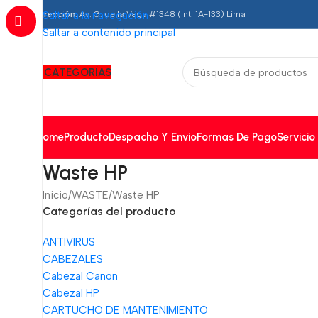
Dirección:
Saltar a la navegación
Av. G. de la Vega #1348 (Int. 1A-133) Lima
Saltar a contenido principal
CATEGORÍAS
Home
Producto
Despacho Y Envío
Formas De Pago
Servicio
Waste HP
Inicio
WASTE
Waste HP
Categorías del producto
ANTIVIRUS
CABEZALES
Cabezal Canon
Cabezal HP
CARTUCHO DE MANTENIMIENTO