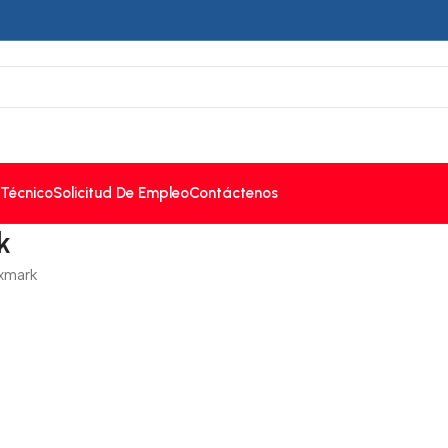
 Técnico
Solicitud De Empleo
Contáctenos
k
xmark