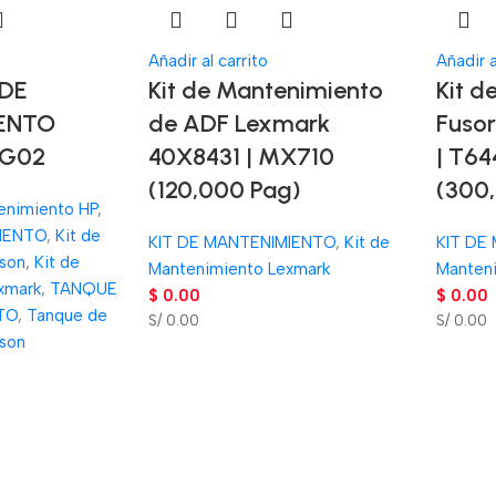
Añadir al carrito
Añadir a
DE
Kit de Mantenimiento
Kit d
ENTO
de ADF Lexmark
Fuso
G02
40X8431 | MX710
| T6
(120,000 Pag)
(300
enimiento HP
,
IENTO
,
Kit de
KIT DE MANTENIMIENTO
,
Kit de
KIT DE
son
,
Kit de
Mantenimiento Lexmark
Manten
xmark
,
TANQUE
$
0.00
$
0.00
TO
,
Tanque de
S/ 0.00
S/ 0.00
son