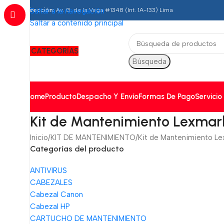
Dirección:
Saltar a la navegación
Av. G. de la Vega #1348 (Int. 1A-133) Lima
Saltar a contenido principal
CATEGORÍAS
Búsqueda
Home
Producto
Despacho Y Envío
Formas De Pago
Servicio
Kit de Mantenimiento Lexmar
Inicio
KIT DE MANTENIMIENTO
Kit de Mantenimiento Le
Categorías del producto
ANTIVIRUS
CABEZALES
Cabezal Canon
Cabezal HP
CARTUCHO DE MANTENIMIENTO