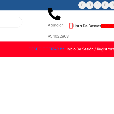
Atención
Lista De Deseos
$
0.
954022808
Inicio De Sesión / Registrar
DESEO COTIZAR