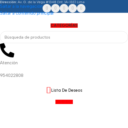
Dirección:
Av. G. de la Vega #1348 (Int. 1A-133) Lima
Saltar a la navegación
Saltar a contenido principal
CATEGORÍAS
Atención
954022808
Lista De Deseos
$
0.00