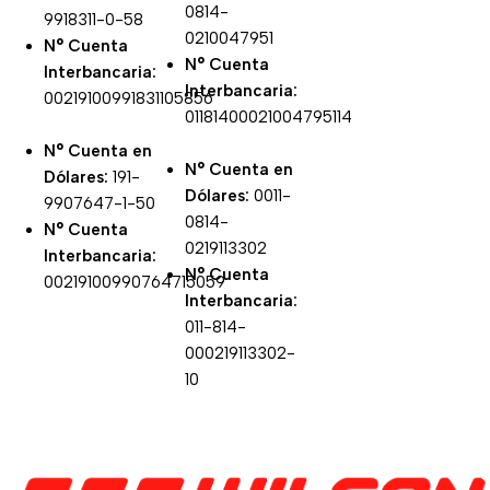
0814-
9918311-0-58
0210047951
N° Cuenta
N° Cuenta
Interbancaria:
Interbancaria:
00219100991831105856
01181400021004795114
N° Cuenta en
N° Cuenta en
Dólares:
191-
Dólares:
0011-
9907647-1-50
0814-
N° Cuenta
0219113302
Interbancaria:
N° Cuenta
00219100990764715059
Interbancaria:
011-814-
000219113302-
10