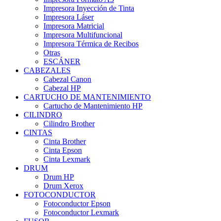
Impresora Inyección de Tinta
Impresora Láser
Impresora Matricial
Impresora Multifuncional
Impresora Térmica de Recibos
Otras
ESCÁNER
CABEZALES
Cabezal Canon
Cabezal HP
CARTUCHO DE MANTENIMIENTO
Cartucho de Mantenimiento HP
CILINDRO
Cilindro Brother
CINTAS
Cinta Brother
Cinta Epson
Cinta Lexmark
DRUM
Drum HP
Drum Xerox
FOTOCONDUCTOR
Fotoconductor Epson
Fotoconductor Lexmark