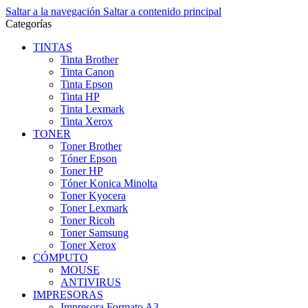
Saltar a la navegación
Saltar a contenido principal
Categorías
TINTAS
Tinta Brother
Tinta Canon
Tinta Epson
Tinta HP
Tinta Lexmark
Tinta Xerox
TONER
Toner Brother
Tóner Epson
Toner HP
Tóner Konica Minolta
Toner Kyocera
Toner Lexmark
Toner Ricoh
Toner Samsung
Toner Xerox
CÓMPUTO
MOUSE
ANTIVIRUS
IMPRESORAS
Impresora Formato A3