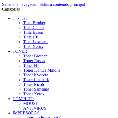
Saltar a la navegación
Saltar a contenido principal
Categorías
TINTAS
Tinta Brother
Tinta Canon
Tinta Epson
Tinta HP
Tinta Lexmark
Tinta Xerox
TONER
Toner Brother
Tóner Epson
Toner HP
Tóner Konica Minolta
Toner Kyocera
Toner Lexmark
Toner Ricoh
Toner Samsung
Toner Xerox
CÓMPUTO
MOUSE
ANTIVIRUS
IMPRESORAS
Impresora Formato A3