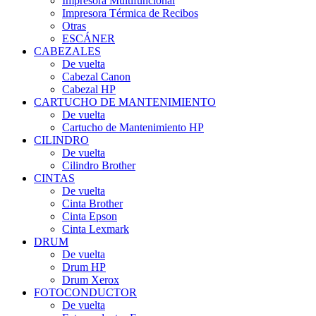
Impresora Multifuncional
Impresora Térmica de Recibos
Otras
ESCÁNER
CABEZALES
De vuelta
Cabezal Canon
Cabezal HP
CARTUCHO DE MANTENIMIENTO
De vuelta
Cartucho de Mantenimiento HP
CILINDRO
De vuelta
Cilindro Brother
CINTAS
De vuelta
Cinta Brother
Cinta Epson
Cinta Lexmark
DRUM
De vuelta
Drum HP
Drum Xerox
FOTOCONDUCTOR
De vuelta