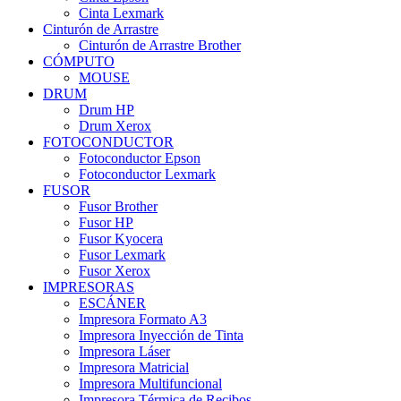
Cinta Lexmark
Cinturón de Arrastre
Cinturón de Arrastre Brother
CÓMPUTO
MOUSE
DRUM
Drum HP
Drum Xerox
FOTOCONDUCTOR
Fotoconductor Epson
Fotoconductor Lexmark
FUSOR
Fusor Brother
Fusor HP
Fusor Kyocera
Fusor Lexmark
Fusor Xerox
IMPRESORAS
ESCÁNER
Impresora Formato A3
Impresora Inyección de Tinta
Impresora Láser
Impresora Matricial
Impresora Multifuncional
Impresora Térmica de Recibos