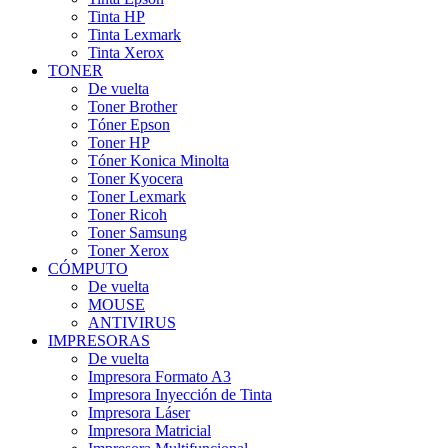
Tinta HP
Tinta Lexmark
Tinta Xerox
TONER
De vuelta
Toner Brother
Tóner Epson
Toner HP
Tóner Konica Minolta
Toner Kyocera
Toner Lexmark
Toner Ricoh
Toner Samsung
Toner Xerox
CÓMPUTO
De vuelta
MOUSE
ANTIVIRUS
IMPRESORAS
De vuelta
Impresora Formato A3
Impresora Inyección de Tinta
Impresora Láser
Impresora Matricial