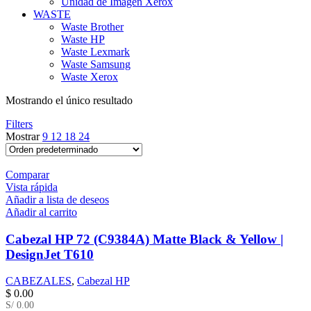
Unidad de Imagen Xerox
WASTE
Waste Brother
Waste HP
Waste Lexmark
Waste Samsung
Waste Xerox
Mostrando el único resultado
Filters
Mostrar
9
12
18
24
Comparar
Vista rápida
Añadir a lista de deseos
Añadir al carrito
Cabezal HP 72 (C9384A) Matte Black & Yellow |
DesignJet T610
CABEZALES
,
Cabezal HP
$
0.00
S/ 0.00