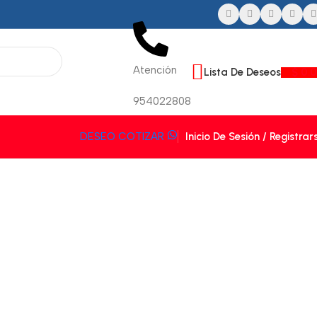
Atención
Lista De Deseos
$
0.
954022808
Inicio De Sesión / Registrar
DESEO COTIZAR