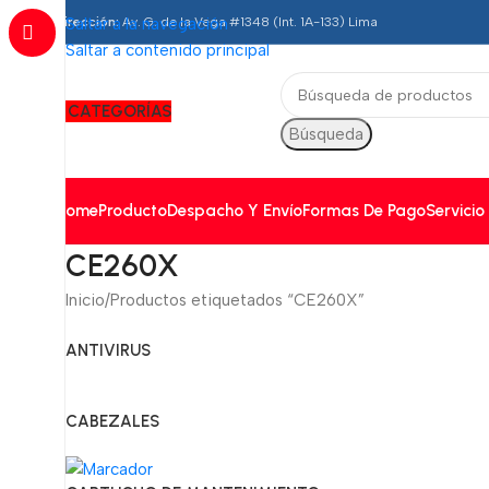
Dirección:
Saltar a la navegación
Av. G. de la Vega #1348 (Int. 1A-133) Lima
Saltar a contenido principal
CATEGORÍAS
Búsqueda
Home
Producto
Despacho Y Envío
Formas De Pago
Servicio
CE260X
Inicio
Productos etiquetados “CE260X”
ANTIVIRUS
CABEZALES