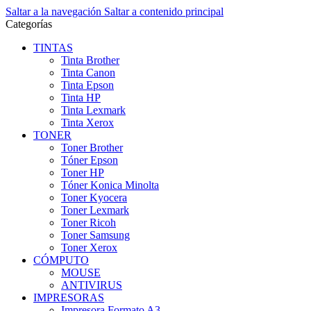
Saltar a la navegación
Saltar a contenido principal
Categorías
TINTAS
Tinta Brother
Tinta Canon
Tinta Epson
Tinta HP
Tinta Lexmark
Tinta Xerox
TONER
Toner Brother
Tóner Epson
Toner HP
Tóner Konica Minolta
Toner Kyocera
Toner Lexmark
Toner Ricoh
Toner Samsung
Toner Xerox
CÓMPUTO
MOUSE
ANTIVIRUS
IMPRESORAS
Impresora Formato A3