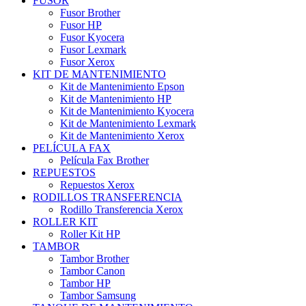
FUSOR
Fusor Brother
Fusor HP
Fusor Kyocera
Fusor Lexmark
Fusor Xerox
KIT DE MANTENIMIENTO
Kit de Mantenimiento Epson
Kit de Mantenimiento HP
Kit de Mantenimiento Kyocera
Kit de Mantenimiento Lexmark
Kit de Mantenimiento Xerox
PELÍCULA FAX
Película Fax Brother
REPUESTOS
Repuestos Xerox
RODILLOS TRANSFERENCIA
Rodillo Transferencia Xerox
ROLLER KIT
Roller Kit HP
TAMBOR
Tambor Brother
Tambor Canon
Tambor HP
Tambor Samsung