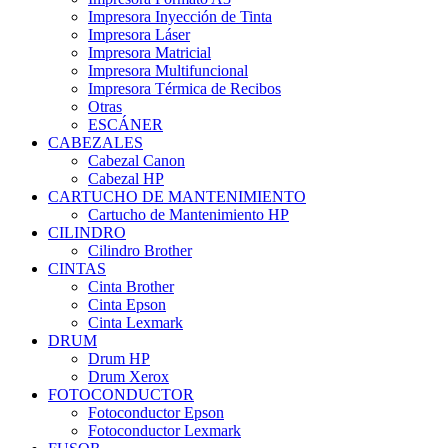
Impresora Inyección de Tinta
Impresora Láser
Impresora Matricial
Impresora Multifuncional
Impresora Térmica de Recibos
Otras
ESCÁNER
CABEZALES
Cabezal Canon
Cabezal HP
CARTUCHO DE MANTENIMIENTO
Cartucho de Mantenimiento HP
CILINDRO
Cilindro Brother
CINTAS
Cinta Brother
Cinta Epson
Cinta Lexmark
DRUM
Drum HP
Drum Xerox
FOTOCONDUCTOR
Fotoconductor Epson
Fotoconductor Lexmark