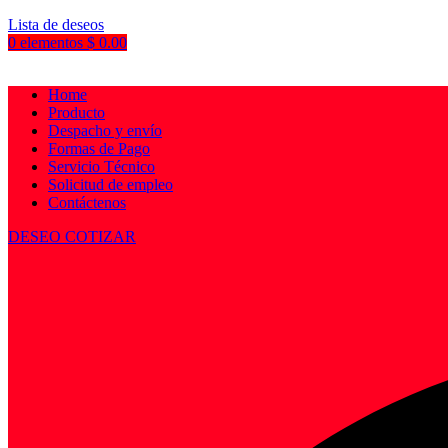
Lista de deseos
0
elementos
$
0.00
Home
Producto
Despacho y envío
Formas de Pago
Servicio Técnico
Solicitud de empleo
Contáctenos
DESEO COTIZAR