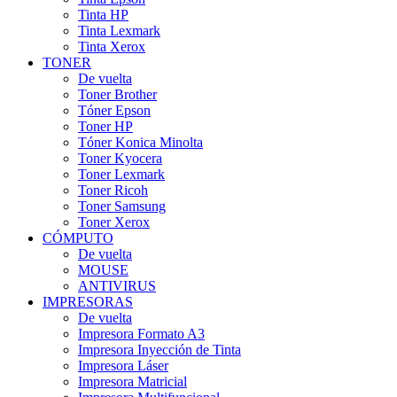
Tinta HP
Tinta Lexmark
Tinta Xerox
TONER
De vuelta
Toner Brother
Tóner Epson
Toner HP
Tóner Konica Minolta
Toner Kyocera
Toner Lexmark
Toner Ricoh
Toner Samsung
Toner Xerox
CÓMPUTO
De vuelta
MOUSE
ANTIVIRUS
IMPRESORAS
De vuelta
Impresora Formato A3
Impresora Inyección de Tinta
Impresora Láser
Impresora Matricial