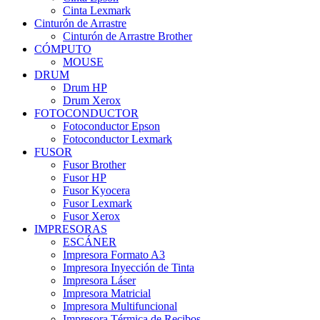
Cinta Lexmark
Cinturón de Arrastre
Cinturón de Arrastre Brother
CÓMPUTO
MOUSE
DRUM
Drum HP
Drum Xerox
FOTOCONDUCTOR
Fotoconductor Epson
Fotoconductor Lexmark
FUSOR
Fusor Brother
Fusor HP
Fusor Kyocera
Fusor Lexmark
Fusor Xerox
IMPRESORAS
ESCÁNER
Impresora Formato A3
Impresora Inyección de Tinta
Impresora Láser
Impresora Matricial
Impresora Multifuncional
Impresora Térmica de Recibos