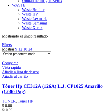
Unidad de Imagen Xerox
WASTE
Waste Brother
Waste HP
Waste Lexmark
Waste Samsung
Waste Xerox
Mostrando el único resultado
Filters
Mostrar
9
12
18
24
Comparar
Vista rápida
Añadir a lista de deseos
Añadir al carrito
Tóner Hp CE312A (126A) L.J. CP1025 Amarillo
(1.000 Pag)
TONER
,
Toner HP
$
0.00
S/ 0.00