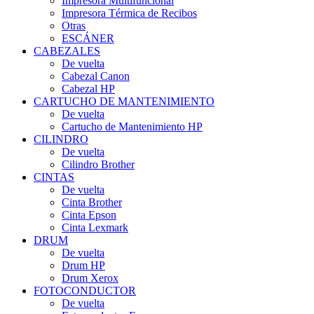
Impresora Multifuncional
Impresora Térmica de Recibos
Otras
ESCÁNER
CABEZALES
De vuelta
Cabezal Canon
Cabezal HP
CARTUCHO DE MANTENIMIENTO
De vuelta
Cartucho de Mantenimiento HP
CILINDRO
De vuelta
Cilindro Brother
CINTAS
De vuelta
Cinta Brother
Cinta Epson
Cinta Lexmark
DRUM
De vuelta
Drum HP
Drum Xerox
FOTOCONDUCTOR
De vuelta