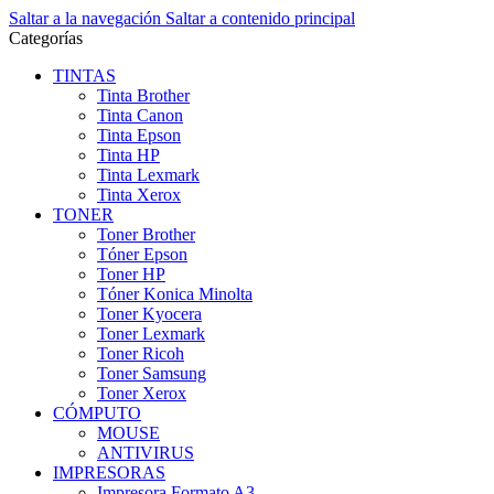
Saltar a la navegación
Saltar a contenido principal
Categorías
TINTAS
Tinta Brother
Tinta Canon
Tinta Epson
Tinta HP
Tinta Lexmark
Tinta Xerox
TONER
Toner Brother
Tóner Epson
Toner HP
Tóner Konica Minolta
Toner Kyocera
Toner Lexmark
Toner Ricoh
Toner Samsung
Toner Xerox
CÓMPUTO
MOUSE
ANTIVIRUS
IMPRESORAS
Impresora Formato A3