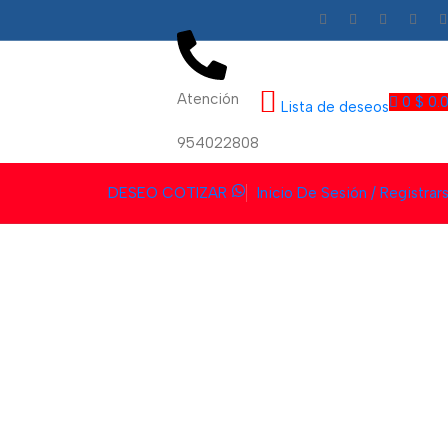
Atención
0
$
0.
Lista de deseos
954022808
DESEO COTIZAR
Inicio De Sesión / Registrar