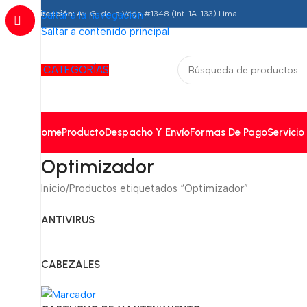
Dirección:
Saltar a la navegación
Av. G. de la Vega #1348 (Int. 1A-133) Lima
Saltar a contenido principal
CATEGORÍAS
Home
Producto
Despacho Y Envío
Formas De Pago
Servicio
Optimizador
Inicio
Productos etiquetados “Optimizador”
ANTIVIRUS
CABEZALES