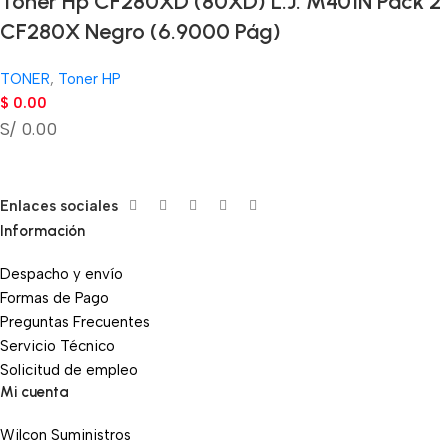
Tóner Hp CF280XD (80XD) L.J. M401N Pack 2
CF280X Negro (6.9000 Pág)
TONER
,
Toner HP
$
0.00
S/ 0.00
Enlaces sociales
Información
Despacho y envío
Formas de Pago
Preguntas Frecuentes
Servicio Técnico
Solicitud de empleo
Mi cuenta
Wilcon Suministros