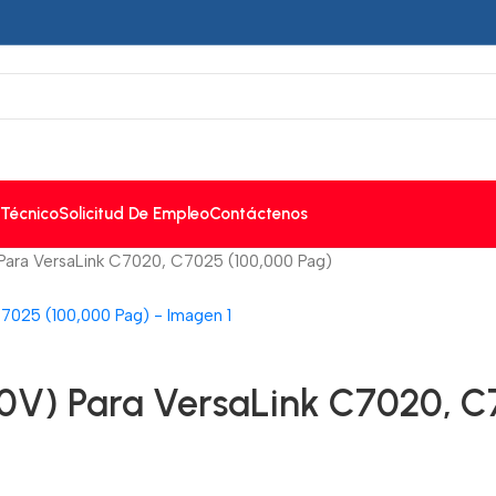
 Técnico
Solicitud De Empleo
Contáctenos
 Para VersaLink C7020, C7025 (100,000 Pag)
20V) Para VersaLink C7020, C