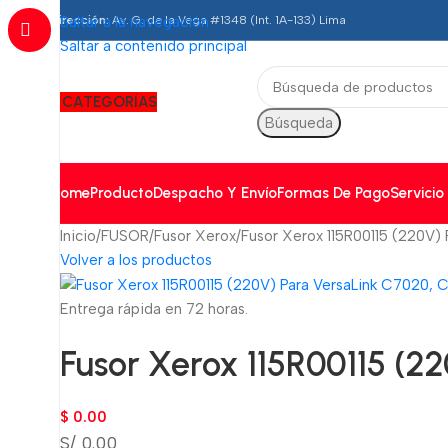
Dirección:
Saltar a la navegación
Av. G. de la Vega #1348 (Int. 1A-133) Lima
Saltar a contenido principal
CATEGORÍAS
Búsqueda
Home
Producto
Despacho Y Envío
Formas De Pago
Servicio
Inicio
FUSOR
Fusor Xerox
Fusor Xerox 115R00115 (220V)
Volver a los productos
Entrega rápida en 72 horas.
Fusor Xerox 115R00115 (2
$
0.00
S/ 0.00