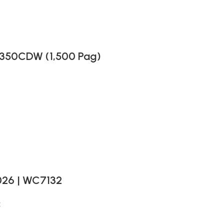
8350CDW (1,500 Pag)
026 | WC7132
x