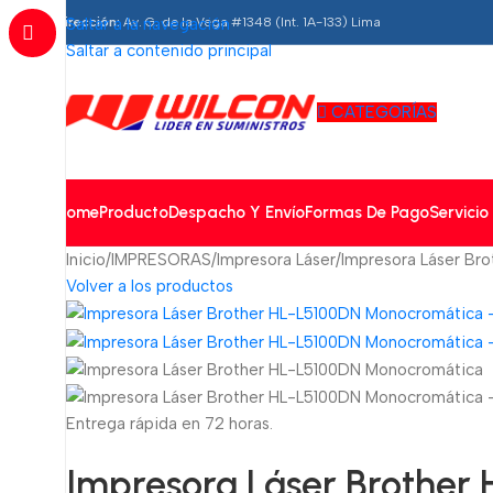
Dirección:
Saltar a la navegación
Av. G. de la Vega #1348 (Int. 1A-133) Lima
Saltar a contenido principal
CATEGORÍAS
Home
Producto
Despacho Y Envío
Formas De Pago
Servicio
Inicio
IMPRESORAS
Impresora Láser
Impresora Láser Br
Volver a los productos
Entrega rápida en 72 horas.
Impresora Láser Brothe