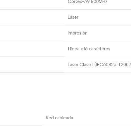
Cortex-A9 800MHz
Láser
Impresión
1 línea x 16 caracteres
Laser Clase 1 (IEC60825-1:2007
Red cableada