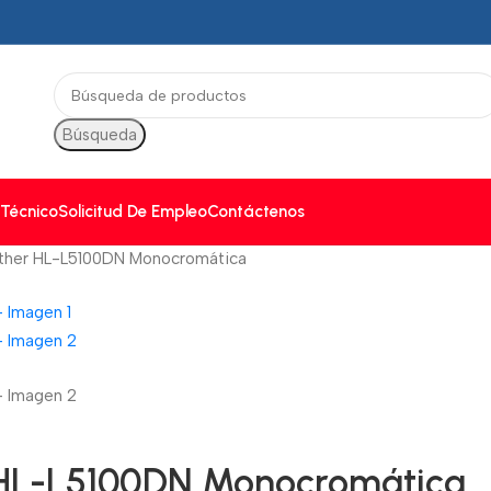
Búsqueda
 Técnico
Solicitud De Empleo
Contáctenos
other HL-L5100DN Monocromática
r HL-L5100DN Monocromática