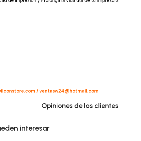
ad de Impresión y Prolonga la vida útil de tu impresora.
ilconstore.com / ventasw24@hotmail.com
Opiniones de los clientes
ueden interesar