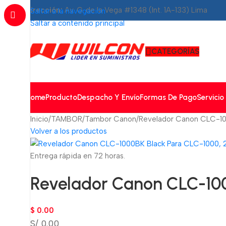
Dirección:
Av. G. de la Vega #1348 (Int. 1A-133) Lima
Saltar a la navegación
Saltar a contenido principal
CATEGORÍAS
Home
Producto
Despacho Y Envío
Formas De Pago
Servicio
Inicio
TAMBOR
Tambor Canon
Revelador Canon CLC-10
Volver a los productos
Entrega rápida en 72 horas.
Revelador Canon CLC-100
$
0.00
S/ 0.00