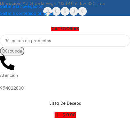
Dirección:
Av. G. de la Vega #1348 (Int. 1A-133) Lima
Saltar a la navegación
Saltar a contenido principal
CATEGORÍAS
Búsqueda
Atención
954022808
Lista De Deseos
$
0.00