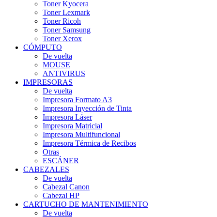
Toner Kyocera
Toner Lexmark
Toner Ricoh
Toner Samsung
Toner Xerox
CÓMPUTO
De vuelta
MOUSE
ANTIVIRUS
IMPRESORAS
De vuelta
Impresora Formato A3
Impresora Inyección de Tinta
Impresora Láser
Impresora Matricial
Impresora Multifuncional
Impresora Térmica de Recibos
Otras
ESCÁNER
CABEZALES
De vuelta
Cabezal Canon
Cabezal HP
CARTUCHO DE MANTENIMIENTO
De vuelta