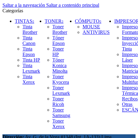
Saltar a la navegación
Saltar a contenido principal
Categorías
TINTAS
TONER
CÓMPUTO
IMPRESO
Tinta
Toner
MOUSE
Impreso
Brother
Brother
ANTIVIRUS
Format
Tinta
Tóner
Impreso
Canon
Epson
Inyecci
Tinta
Toner
Tinta
Epson
HP
Impreso
Tinta HP
Tóner
Láser
Tinta
Konica
Impreso
Lexmark
Minolta
Matricia
Tinta
Toner
Impreso
Xerox
Kyocera
Multifu
Toner
Impreso
Lexmark
Térmica
Toner
Recibos
Ricoh
Otras
Toner
ESCÁ
Samsung
Toner
Xerox
Dirección:
Av. G. de la Vega #1348 (Int. 1A-133) Lima