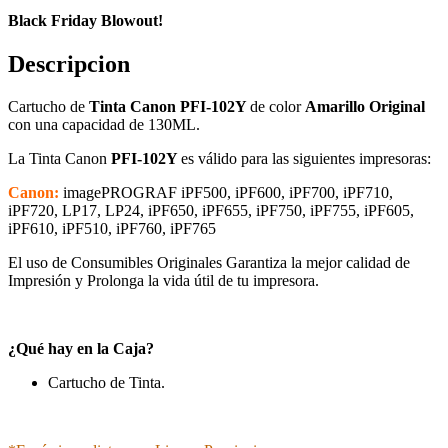
Black Friday Blowout!
Descripcion
Cartucho de
Tinta Canon PFI-102Y
de color
Amarillo Original
con una capacidad de 130ML.
La Tinta Canon
PFI-102Y
es válido para las siguientes impresoras:
Canon:
imagePROGRAF iPF500, iPF600, iPF700, iPF710,
iPF720, LP17, LP24, iPF650, iPF655, iPF750, iPF755, iPF605,
iPF610, iPF510, iPF760, iPF765
El uso de Consumibles Originales Garantiza la mejor calidad de
Impresión y Prolonga la vida útil de tu impresora.
¿Qué hay en la Caja?
Cartucho de Tinta.