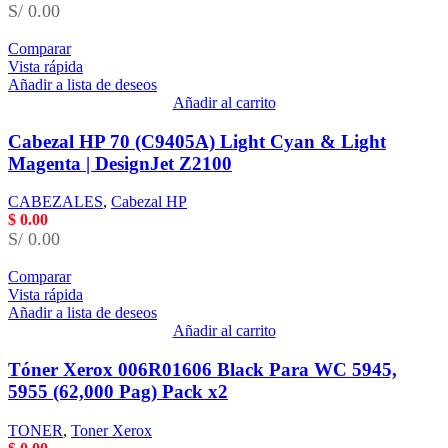
S/ 0.00
Comparar
Vista rápida
Añadir a lista de deseos
Añadir al carrito
Cabezal HP 70 (C9405A) Light Cyan & Light
Magenta | DesignJet Z2100
CABEZALES
,
Cabezal HP
$
0.00
S/ 0.00
Comparar
Vista rápida
Añadir a lista de deseos
Añadir al carrito
Tóner Xerox 006R01606 Black Para WC 5945,
5955 (62,000 Pag) Pack x2
TONER
,
Toner Xerox