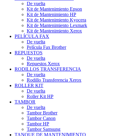
De vuelta
Kit de Mantenimiento Epson
Kit de Mantenimiento HP
Kit de Mantenimiento Kyocera
Kit de Mantenimiento Lexmark
Kit de Mantenimiento Xerox
PELÍCULA FAX
De vuelta
Película Fax Brother
REPUESTOS
De vuelta
Repuestos Xerox
RODILLOS TRANSFERENCIA
De vuelta
Rodillo Transferencia Xerox
ROLLER KIT
De vuelta
Roller Kit HP
TAMBOR
De vuelta
Tambor Brother
Tambor Canon
Tambor HP
Tambor Samsung
TANQUE DE MANTENIMIENTO