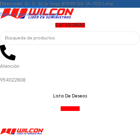
Dirección:
Av. G. de la Vega #1348 (Int. 1A-133) Lima
Saltar a la navegación
Saltar a contenido principal
CATEGORÍAS
Atención
954022808
Lista De Deseos
$
0.00