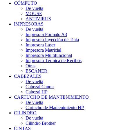
CÓMPUTO
De vuelta
MOUSE
ANTIVIRUS
IMPRESORAS
De vuelta
Impresora Formato A3
Impresora Inyección de Tinta
Impresora Láser
Impresora Matricial
Impresora Multifuncional
Impresora Térmica de Recibos
Otras
ESCÁNER
CABEZALES
De vuelta
Cabezal Canon
Cabezal HP
CARTUCHO DE MANTENIMIENTO
De vuelta
Cartucho de Mantenimiento HP
CILINDRO
De vuelta
Cilindro Brother
CINTAS