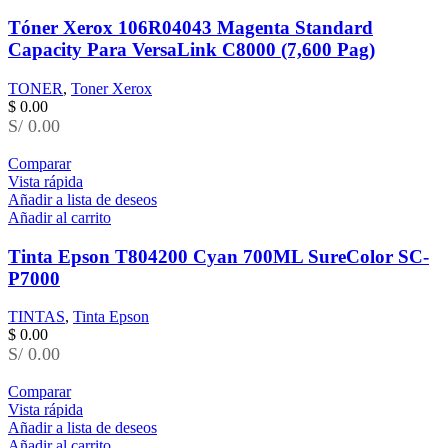
Tóner Xerox 106R04043 Magenta Standard
Capacity Para VersaLink C8000 (7,600 Pag)
TONER
,
Toner Xerox
$
0.00
S/ 0.00
Comparar
Vista rápida
Añadir a lista de deseos
Añadir al carrito
Tinta Epson T804200 Cyan 700ML SureColor SC-
P7000
TINTAS
,
Tinta Epson
$
0.00
S/ 0.00
Comparar
Vista rápida
Añadir a lista de deseos
Añadir al carrito