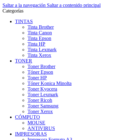
Saltar a la navegación
Saltar a contenido principal
Categorías
TINTAS
Tinta Brother
Tinta Canon
Tinta Epson
Tinta HP
Tinta Lexmark
Tinta Xerox
TONER
Toner Brother
Tóner Epson
Toner HP
Tóner Konica Minolta
Toner Kyocera
Toner Lexmark
Toner Ricoh
Toner Samsung
Toner Xerox
CÓMPUTO
MOUSE
ANTIVIRUS
IMPRESORAS
Impresora Formato A3