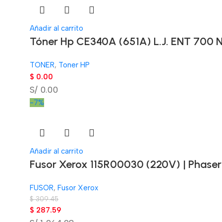
Añadir al carrito
Tóner Hp CE340A (651A) L.J. ENT 700 N
TONER
,
Toner HP
$
0.00
S/ 0.00
-7%
Añadir al carrito
Fusor Xerox 115R00030 (220V) | Phase
FUSOR
,
Fusor Xerox
$
309.45
$
287.59