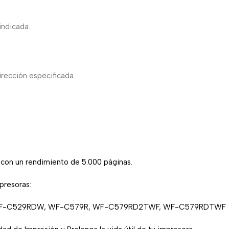
indicada.
irección especificada.
,
con un rendimiento de 5.000 páginas.
mpresoras:
F-C529RDW, WF-C579R, WF-C579RD2TWF, WF-C579RDTWF