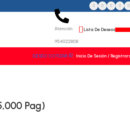
Atención
Lista De Deseos
$
0.
954022808
Inicio De Sesión / Registrar
DESEO COTIZAR
5,000 Pag)