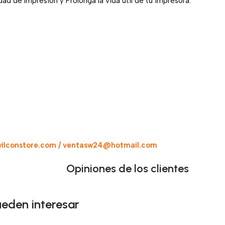
ad de Impresión y Prolonga la vida útil de tu impresora.
ilconstore.com / ventasw24@hotmail.com
Opiniones de los clientes
ueden interesar