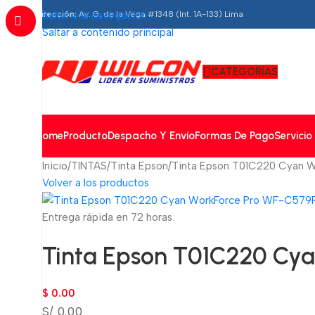
Dirección:
Saltar a la navegación
Av. G. de la Vega #1348 (Int. 1A-133) Lima
Saltar a contenido principal
CATEGORÍAS
Home
Producto
Despacho Y Envío
Formas De Pago
Servicio
Inicio
TINTAS
Tinta Epson
Tinta Epson T01C220 Cyan W
Volver a los productos
Entrega rápida en 72 horas.
Tinta Epson T01C220 Cya
$
0.00
S/ 0.00