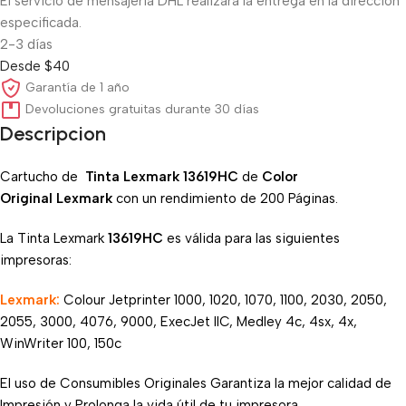
El servicio de mensajería DHL realizará la entrega en la dirección
especificada.
2-3 días
Desde $40
Garantía de 1 año
Devoluciones gratuitas durante 30 días
Descripcion
Cartucho de
Tinta Lexmark 13619HC
de
Color
Original
Lexmark
con un rendimiento de 200 Páginas.
La Tinta Lexmark
13619HC
es válida para las siguientes
impresoras:
Lexmark:
Colour Jetprinter 1000, 1020, 1070, 1100, 2030, 2050,
2055, 3000, 4076, 9000, ExecJet IIC, Medley 4c, 4sx, 4x,
WinWriter 100, 150c
El uso de Consumibles Originales Garantiza la mejor calidad de
Impresión y Prolonga la vida útil de tu impresora.