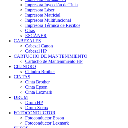
Impresora Inyección de Tinta
Impresora Láser
Impresora Matricial
Impresora Multifuncional
Impresora Térmica de Recibos
Otras
ESCÁNER
CABEZALES
Cabezal Canon
Cabezal HP
CARTUCHO DE MANTENIMIENTO
Cartucho de Mantenimiento HP
CILINDRO
Cilindro Brother
CINTAS
Cinta Brother
Cinta Epson
Cinta Lexmark
DRUM
Drum HP
Drum Xerox
FOTOCONDUCTOR
Fotoconductor Epson
Fotoconductor Lexmark