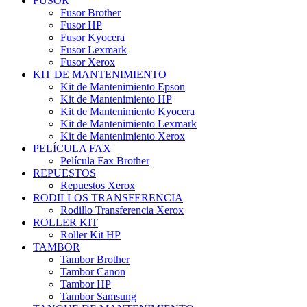
FUSOR
Fusor Brother
Fusor HP
Fusor Kyocera
Fusor Lexmark
Fusor Xerox
KIT DE MANTENIMIENTO
Kit de Mantenimiento Epson
Kit de Mantenimiento HP
Kit de Mantenimiento Kyocera
Kit de Mantenimiento Lexmark
Kit de Mantenimiento Xerox
PELÍCULA FAX
Película Fax Brother
REPUESTOS
Repuestos Xerox
RODILLOS TRANSFERENCIA
Rodillo Transferencia Xerox
ROLLER KIT
Roller Kit HP
TAMBOR
Tambor Brother
Tambor Canon
Tambor HP
Tambor Samsung