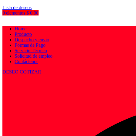
Lista de deseos
0
elementos
$
0.00
Home
Producto
Despacho y envío
Formas de Pago
Servicio Técnico
Solicitud de empleo
Contáctenos
DESEO COTIZAR