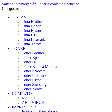
Saltar a la navegación
Saltar a contenido principal
Categorías
TINTAS
Tinta Brother
Tinta Canon
Tinta Epson
Tinta HP
Tinta Lexmark
Tinta Xerox
TONER
Toner Brother
Tóner Epson
Toner HP
Tóner Konica Minolta
Toner Kyocera
Toner Lexmark
Toner Ricoh
Toner Samsung
Toner Xerox
CÓMPUTO
MOUSE
ANTIVIRUS
IMPRESORAS
Impresora Formato A3