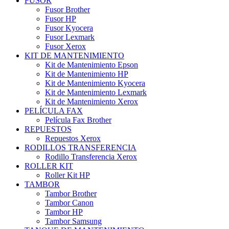
FUSOR
Fusor Brother
Fusor HP
Fusor Kyocera
Fusor Lexmark
Fusor Xerox
KIT DE MANTENIMIENTO
Kit de Mantenimiento Epson
Kit de Mantenimiento HP
Kit de Mantenimiento Kyocera
Kit de Mantenimiento Lexmark
Kit de Mantenimiento Xerox
PELÍCULA FAX
Película Fax Brother
REPUESTOS
Repuestos Xerox
RODILLOS TRANSFERENCIA
Rodillo Transferencia Xerox
ROLLER KIT
Roller Kit HP
TAMBOR
Tambor Brother
Tambor Canon
Tambor HP
Tambor Samsung