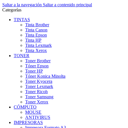
Saltar a la navegación
Saltar a contenido principal
Categorías
TINTAS
Tinta Brother
Tinta Canon
Tinta Epson
Tinta HP
Tinta Lexmark
Tinta Xerox
TONER
Toner Brother
Tóner Epson
Toner HP
Tóner Konica Minolta
Toner Kyocera
Toner Lexmark
Toner Ricoh
Toner Samsung
Toner Xerox
CÓMPUTO
MOUSE
ANTIVIRUS
IMPRESORAS
Impresora Formato A3