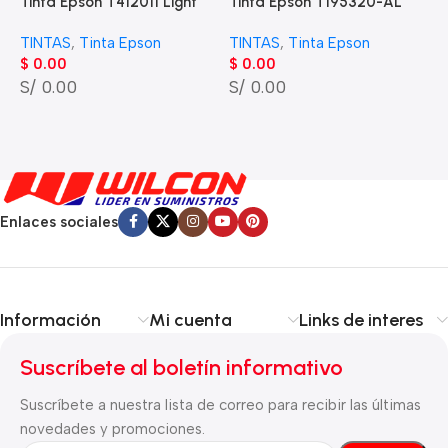
Tinta Epson T412011 Light
Tinta Epson T195320-AL
T
Cyan Stylus Pro 7000, 9000
Magenta Expression XP-211
Y
TINTAS
,
Tinta Epson
TINTAS
,
Tinta Epson
T
(200 ML)
(210 Pag)
P
$
0.00
$
0.00
$
S/ 0.00
S/ 0.00
S
Enlaces sociales
Información
Mi cuenta
Links de interes
Suscríbete al boletín informativo
Suscríbete a nuestra lista de correo para recibir las últimas
novedades y promociones.