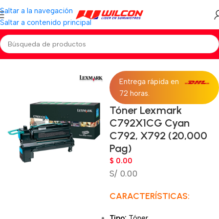
Saltar a la navegación
Saltar a contenido principal
Inicio
TONER
Toner Lexmark
Entrega rápida en
72 horas.
Tóner Lexmark
C792X1CG Cyan
C792, X792 (20,000
Pag)
$
0.00
S/ 0.00
CARACTERÍSTICAS:
Tipo:
Tóner