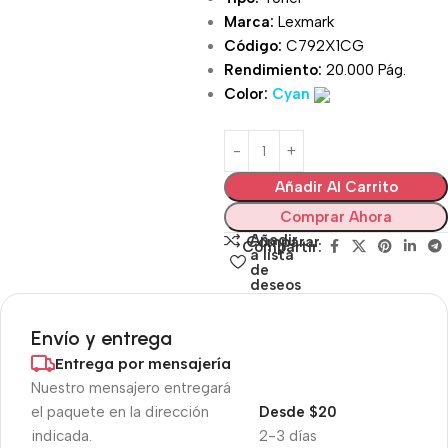
Marca:
Lexmark
Código:
C792X1CG
Rendimiento:
20.000 Pág.
Color:
Cyan
Añadir Al Carrito
Comprar Ahora
Añadir
Comparar
Compartir:
a lista
de
deseos
Envío y entrega
Entrega por mensajería
Nuestro mensajero entregará
el paquete en la dirección
Desde $20
indicada.
2-3 días