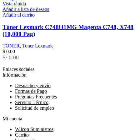
Vista rápida
Añadir a lista de deseos
Añadir al carrito
Tóner Lexmark C748H1MG Magenta C748, X748
(10,000 Pag)
TONER
,
Toner Lexmark
$
0.00
S/ 0.00
Enlaces sociales
Información
Despacho y envío
Formas de Pago
Preguntas Frecuentes
Servicio Técnico
Solicitud de empleo
Mi cuenta
Wilcon Suministros
Carrito