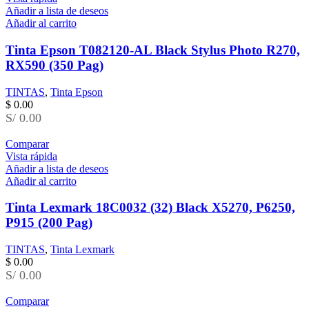
Añadir a lista de deseos
Añadir al carrito
Tinta Epson T082120-AL Black Stylus Photo R270,
RX590 (350 Pag)
TINTAS
,
Tinta Epson
$
0.00
S/ 0.00
Comparar
Vista rápida
Añadir a lista de deseos
Añadir al carrito
Tinta Lexmark 18C0032 (32) Black X5270, P6250,
P915 (200 Pag)
TINTAS
,
Tinta Lexmark
$
0.00
S/ 0.00
Comparar