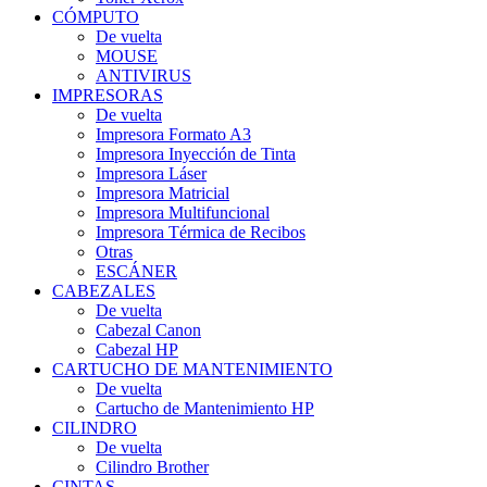
CÓMPUTO
De vuelta
MOUSE
ANTIVIRUS
IMPRESORAS
De vuelta
Impresora Formato A3
Impresora Inyección de Tinta
Impresora Láser
Impresora Matricial
Impresora Multifuncional
Impresora Térmica de Recibos
Otras
ESCÁNER
CABEZALES
De vuelta
Cabezal Canon
Cabezal HP
CARTUCHO DE MANTENIMIENTO
De vuelta
Cartucho de Mantenimiento HP
CILINDRO
De vuelta
Cilindro Brother
CINTAS