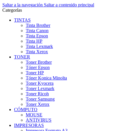
Saltar a la navegación
Saltar a contenido principal
Categorías
TINTAS
Tinta Brother
Tinta Canon
Tinta Epson
Tinta HP
Tinta Lexmark
Tinta Xerox
TONER
Toner Brother
Tóner Epson
Toner HP
Tóner Konica Minolta
Toner Kyocera
Toner Lexmark
Toner Ricoh
Toner Samsung
Toner Xerox
CÓMPUTO
MOUSE
ANTIVIRUS
IMPRESORAS
Impresora Formato A3