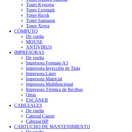
Toner Kyocera
Toner Lexmark
Toner Ricoh
Toner Samsung
Toner Xerox
CÓMPUTO
De vuelta
MOUSE
ANTIVIRUS
IMPRESORAS
De vuelta
Impresora Formato A3
Impresora Inyección de Tinta
Impresora Láser
Impresora Matricial
Impresora Multifuncional
Impresora Térmica de Recibos
Otras
ESCÁNER
CABEZALES
De vuelta
Cabezal Canon
Cabezal HP
CARTUCHO DE MANTENIMIENTO
De vuelta