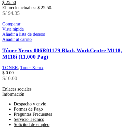
$
25.50
El precio actual es: $ 25.50.
S/ 94.35
Comparar
Vista rápida
Añadir a lista de deseos
Añadir al carrito
Tóner Xerox 006R01179 Black WorkCentre M118,
M118i (11,000 Pag)
TONER
,
Toner Xerox
$
0.00
S/ 0.00
Enlaces sociales
Información
Despacho y envío
Formas de Pago
Preguntas Frecuentes
Servicio Técnico
Solicitud de empleo