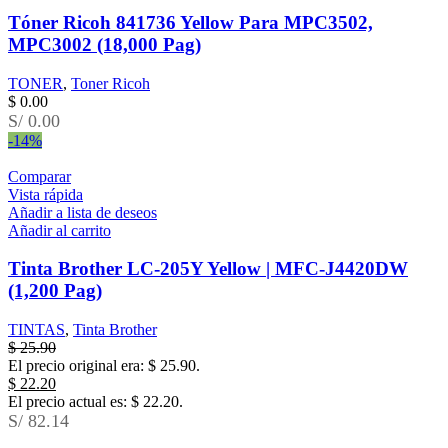
Tóner Ricoh 841736 Yellow Para MPC3502,
MPC3002 (18,000 Pag)
TONER
,
Toner Ricoh
$
0.00
S/ 0.00
-14%
Comparar
Vista rápida
Añadir a lista de deseos
Añadir al carrito
Tinta Brother LC-205Y Yellow | MFC-J4420DW
(1,200 Pag)
TINTAS
,
Tinta Brother
$
25.90
El precio original era: $ 25.90.
$
22.20
El precio actual es: $ 22.20.
S/ 82.14