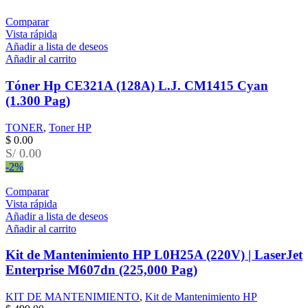
Comparar
Vista rápida
Añadir a lista de deseos
Añadir al carrito
Tóner Hp CE321A (128A) L.J. CM1415 Cyan
(1.300 Pag)
TONER
,
Toner HP
$
0.00
S/ 0.00
-2%
Comparar
Vista rápida
Añadir a lista de deseos
Añadir al carrito
Kit de Mantenimiento HP L0H25A (220V) | LaserJet
Enterprise M607dn (225,000 Pag)
KIT DE MANTENIMIENTO
,
Kit de Mantenimiento HP