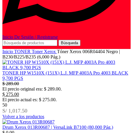
Inicio De Sesión / Registrarse
Búsqueda
Inicio
TONER
Toner Xerox
Tóner Xerox 006R04404 Negro |
B230/B225/B235 (6,000 Pág.)
TONER HP W1510X (151X) L.J. MFP 4003A Pro 4003 BLACK
9,700 PGS
$
289.00
El precio original era: $ 289.00.
$
275.00
El precio actual es: $ 275.00.
50
S/ 1,017.50
Volver a los productos
Drum Xerox 013R00687 | VersaLink B7100 (80,000 Pág.)
$
0.00