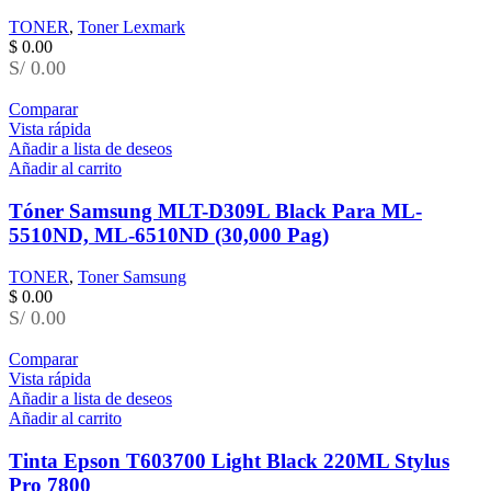
TONER
,
Toner Lexmark
$
0.00
S/ 0.00
Comparar
Vista rápida
Añadir a lista de deseos
Añadir al carrito
Tóner Samsung MLT-D309L Black Para ML-
5510ND, ML-6510ND (30,000 Pag)
TONER
,
Toner Samsung
$
0.00
S/ 0.00
Comparar
Vista rápida
Añadir a lista de deseos
Añadir al carrito
Tinta Epson T603700 Light Black 220ML Stylus
Pro 7800