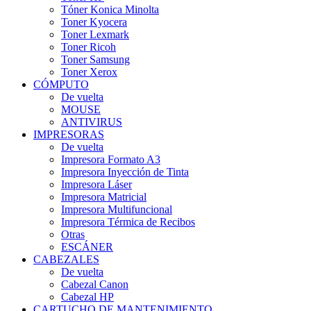
Tóner Konica Minolta
Toner Kyocera
Toner Lexmark
Toner Ricoh
Toner Samsung
Toner Xerox
CÓMPUTO
De vuelta
MOUSE
ANTIVIRUS
IMPRESORAS
De vuelta
Impresora Formato A3
Impresora Inyección de Tinta
Impresora Láser
Impresora Matricial
Impresora Multifuncional
Impresora Térmica de Recibos
Otras
ESCÁNER
CABEZALES
De vuelta
Cabezal Canon
Cabezal HP
CARTUCHO DE MANTENIMIENTO