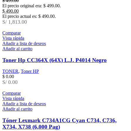
$
499.00
El precio original era: $ 499.00.
$
490.00
El precio actual es: $ 490.00.
S/ 1,813.00
Comparar
Vista rápida
Añadir a lista de deseos
Añadir al carrito
Toner Hp CC364X (64X) L.J. P4014 Negro
TONER
,
Toner HP
$
0.00
S/ 0.00
Comparar
Vista rápida
Añadir a lista de deseos
Añadir al carrito
Tóner Lexmark C734A1CG Cyan C734, C736,
X734, X738 (6,000 Pag)