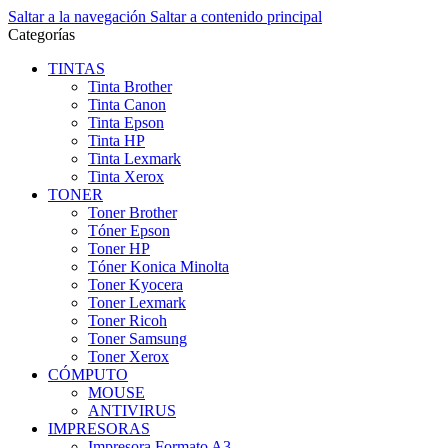
Saltar a la navegación
Saltar a contenido principal
Categorías
TINTAS
Tinta Brother
Tinta Canon
Tinta Epson
Tinta HP
Tinta Lexmark
Tinta Xerox
TONER
Toner Brother
Tóner Epson
Toner HP
Tóner Konica Minolta
Toner Kyocera
Toner Lexmark
Toner Ricoh
Toner Samsung
Toner Xerox
CÓMPUTO
MOUSE
ANTIVIRUS
IMPRESORAS
Impresora Formato A3