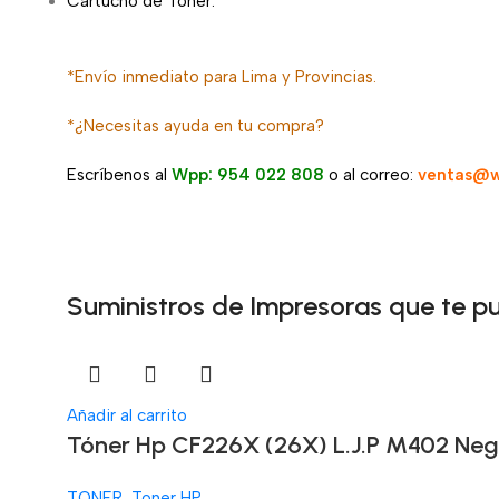
Cartucho de Tóner.
*Envío inmediato para Lima y Provincias.
*¿Necesitas ayuda en tu compra?
Escríbenos al
Wpp: 954 022 808
o al correo:
ventas@w
Suministros de Impresoras que te p
Añadir al carrito
Tóner Hp CF226X (26X) L.J.P M402 Neg
TONER
,
Toner HP