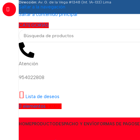
Dirección:
Av. G. de la Vega #1348 (Int. 1A-133) Lima
Saltar a la navegación
Saltar a contenido principal
CATEGORÍAS
Atención
954022808
Lista de deseos
0
elementos
$
0.00
HOME
PRODUCTO
DESPACHO Y ENVÍO
FORMAS DE PAGO
SE