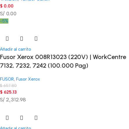
$
0.00
S/ 0.00
-5%
Añadir al carrito
Fusor Xerox 008R13023 (220V) | WorkCentre
7132, 7232, 7242 (100.000 Pag)
FUSOR
,
Fusor Xerox
$
657.80
$
625.13
S/ 2,312.98
Añadir al carrito