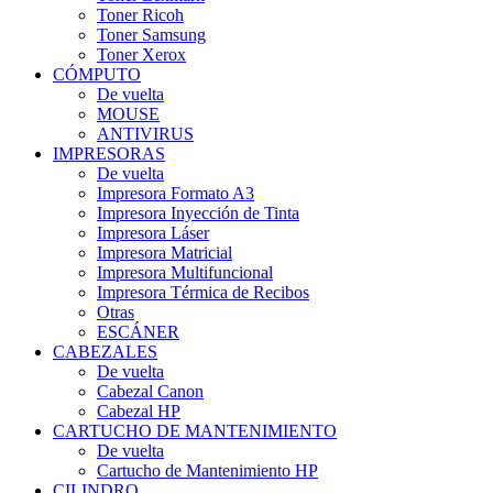
Toner Ricoh
Toner Samsung
Toner Xerox
CÓMPUTO
De vuelta
MOUSE
ANTIVIRUS
IMPRESORAS
De vuelta
Impresora Formato A3
Impresora Inyección de Tinta
Impresora Láser
Impresora Matricial
Impresora Multifuncional
Impresora Térmica de Recibos
Otras
ESCÁNER
CABEZALES
De vuelta
Cabezal Canon
Cabezal HP
CARTUCHO DE MANTENIMIENTO
De vuelta
Cartucho de Mantenimiento HP
CILINDRO