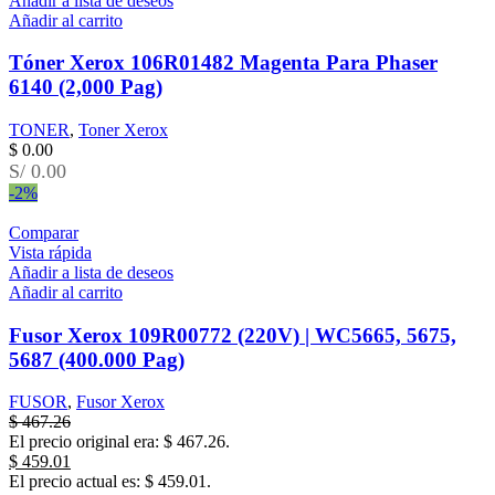
Añadir a lista de deseos
Añadir al carrito
Tóner Xerox 106R01482 Magenta Para Phaser
6140 (2,000 Pag)
TONER
,
Toner Xerox
$
0.00
S/ 0.00
-2%
Comparar
Vista rápida
Añadir a lista de deseos
Añadir al carrito
Fusor Xerox 109R00772 (220V) | WC5665, 5675,
5687 (400.000 Pag)
FUSOR
,
Fusor Xerox
$
467.26
El precio original era: $ 467.26.
$
459.01
El precio actual es: $ 459.01.