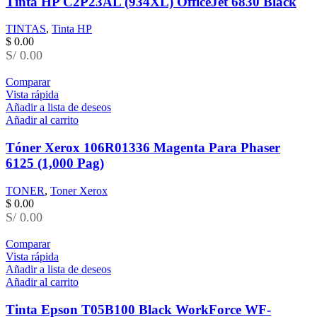
Tinta HP C2P23AL (934XL) OfficeJet 6830 Black
TINTAS
,
Tinta HP
$
0.00
S/ 0.00
Comparar
Vista rápida
Añadir a lista de deseos
Añadir al carrito
Tóner Xerox 106R01336 Magenta Para Phaser
6125 (1,000 Pag)
TONER
,
Toner Xerox
$
0.00
S/ 0.00
Comparar
Vista rápida
Añadir a lista de deseos
Añadir al carrito
Tinta Epson T05B100 Black WorkForce WF-