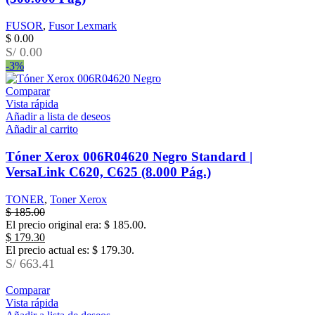
FUSOR
,
Fusor Lexmark
$
0.00
S/ 0.00
-3%
Comparar
Vista rápida
Añadir a lista de deseos
Añadir al carrito
Tóner Xerox 006R04620 Negro Standard |
VersaLink C620, C625 (8.000 Pág.)
TONER
,
Toner Xerox
$
185.00
El precio original era: $ 185.00.
$
179.30
El precio actual es: $ 179.30.
S/ 663.41
Comparar
Vista rápida