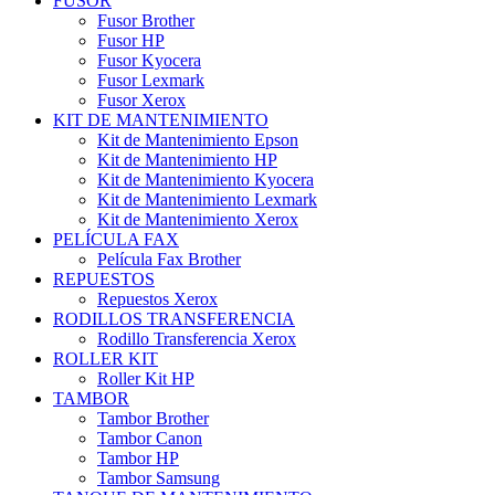
FUSOR
Fusor Brother
Fusor HP
Fusor Kyocera
Fusor Lexmark
Fusor Xerox
KIT DE MANTENIMIENTO
Kit de Mantenimiento Epson
Kit de Mantenimiento HP
Kit de Mantenimiento Kyocera
Kit de Mantenimiento Lexmark
Kit de Mantenimiento Xerox
PELÍCULA FAX
Película Fax Brother
REPUESTOS
Repuestos Xerox
RODILLOS TRANSFERENCIA
Rodillo Transferencia Xerox
ROLLER KIT
Roller Kit HP
TAMBOR
Tambor Brother
Tambor Canon
Tambor HP
Tambor Samsung