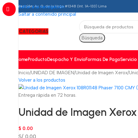
Dirección:
Saltar a la navegación
Av. G. de la Vega #1348 (Int. 1A-133) Lima
Saltar a contenido principal
CATEGORÍAS
Búsqueda
Home
Producto
Despacho Y Envío
Formas De Pago
Servicio
Inicio
UNIDAD DE IMAGEN
Unidad de Imagen Xerox
Uni
Volver a los productos
Entrega rápida en 72 horas.
Unidad de Imagen Xerox 
$
0.00
S/ 0.00