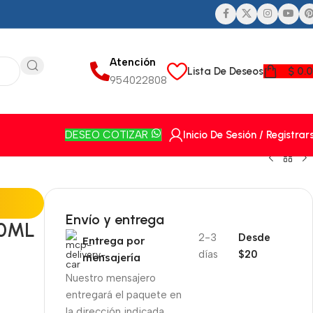
Atención
Lista De Deseos
$
0.
954022808
Inicio De Sesión / Registrar
DESEO COTIZAR
Envío y entrega
50ML
2-3
Desde
Entrega por
días
$20
mensajería
Nuestro mensajero
entregará el paquete en
la dirección indicada.