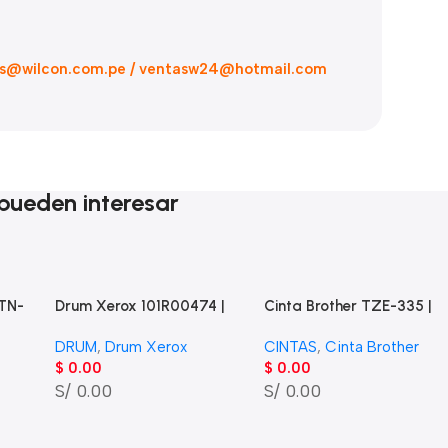
s@wilcon.com.pe / ventasw24@hotmail.com
pueden interesar
 TN-
Drum Xerox 101R00474 |
Cinta Brother TZE-335 |
b
Phaser 3260 WorkCentre
Blanco sobre Negro | 12m
DRUM
,
Drum Xerox
CINTAS
,
Cinta Brother
3215, 3225 (10,000 Pág)
(1/2″) x 8 mts.
$
0.00
$
0.00
S/ 0.00
S/ 0.00