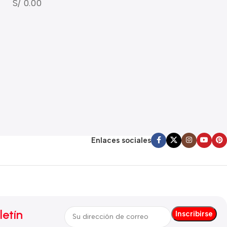
S/ 0.00
Enlaces sociales
letín