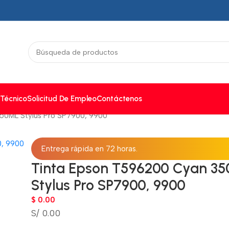
 Técnico
Solicitud De Empleo
Contáctenos
50ML Stylus Pro SP7900, 9900
Entrega rápida en 72 horas.
Tinta Epson T596200 Cyan 3
Stylus Pro SP7900, 9900
$
0.00
S/ 0.00