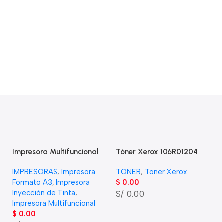
Impresora Multifuncional
Tóner Xerox 106R01204
m
Epson Fotografía EcoTank
Yellow Para Phaser 6110,
IMPRESORAS
,
Impresora
TONER
,
Toner Xerox
L8180 A3+
6110MFP (1,000 Pag)
Formato A3
,
Impresora
$
0.00
Inyección de Tinta
,
S/ 0.00
Impresora Multifuncional
$
0.00