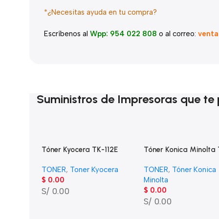
*¿Necesitas ayuda en tu compra?
Escríbenos al
Wpp: 954 022 808
o al correo:
venta
Suministros de Impresoras que te 
Tóner Kyocera TK-112E
Tóner Konica Minolta
Negro FS-720 (2,000 Pag)
214M Magenta Bizhu
TONER
,
Toner Kyocera
TONER
,
Tóner Konica
C200 (18,500 Pag)
$
0.00
Minolta
S/ 0.00
$
0.00
S/ 0.00