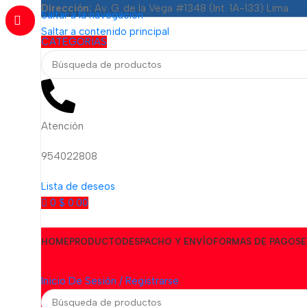
Dirección:
Av. G. de la Vega #1348 (Int. 1A-133) Lima
Saltar a la navegación
Saltar a contenido principal
CATEGORÍAS
Atención
954022808
Lista de deseos
0
$
0.00
HOME
PRODUCTO
DESPACHO Y ENVÍO
FORMAS DE PAGO
SE
Inicio De Sesión / Registrarse