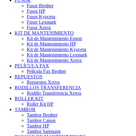
FUSOR
Fusor Brother
Fusor HP
Fusor Kyocera
Fusor Lexmark
Fusor Xerox
KIT DE MANTENIMIENTO
Kit de Mantenimiento Epson
Kit de Mantenimiento HP
Kit de Mantenimiento Kyocera
Kit de Mantenimiento Lexmark
Kit de Mantenimiento Xerox
PELÍCULA FAX
Película Fax Brother
REPUESTOS
Repuestos Xerox
RODILLOS TRANSFERENCIA
Rodillo Transferencia Xerox
ROLLER KIT
Roller Kit HP
TAMBOR
Tambor Brother
Tambor Canon
Tambor HP
Tambor Samsung