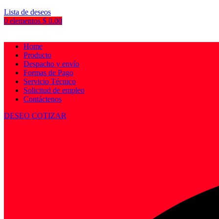
Lista de deseos
0
elementos
$
0.00
Home
Producto
Despacho y envío
Formas de Pago
Servicio Técnico
Solicitud de empleo
Contáctenos
DESEO COTIZAR