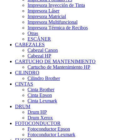
Impresora Inyección de Tinta
Impresora Láser
Impresora Matricial
Impresora Multifuncional
Impresora Térmica de Recibos
Otras
ESCÁNER
CABEZALES
Cabezal Canon
Cabezal HP
CARTUCHO DE MANTENIMIENTO
Cartucho de Mantenimiento HP
CILINDRO
Cilindro Brother
CINTAS
Cinta Brother
Cinta Epson
Cinta Lexmark
DRUM
Drum HP
Drum Xerox
FOTOCONDUCTOR
Fotoconductor Epson
Fotoconductor Lexmark