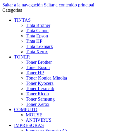
Saltar a la navegación
Saltar a contenido principal
Categorías
TINTAS
Tinta Brother
Tinta Canon
Tinta Epson
Tinta HP
Tinta Lexmark
Tinta Xerox
TONER
Toner Brother
Tóner Epson
Toner HP
Tóner Konica Minolta
Toner Kyocera
Toner Lexmark
Toner Ricoh
Toner Samsung
Toner Xerox
CÓMPUTO
MOUSE
ANTIVIRUS
IMPRESORAS
Impresora Formato A3